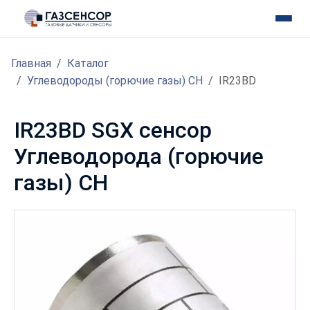
Главная
Каталог
Углеводороды (горючие газы) CH
IR23BD
IR23BD SGX сенсор
Углеводорода (горючие
газы) CH