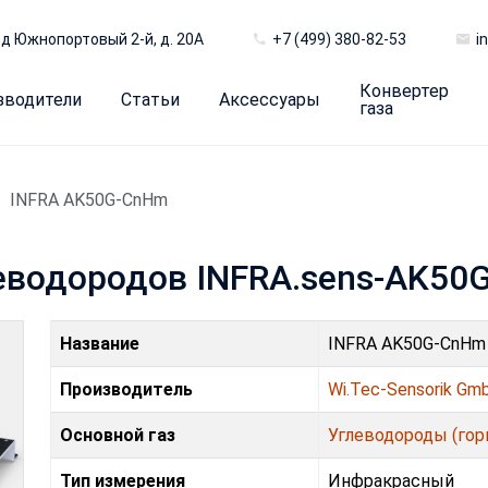
д Южнопортовый 2-й, д. 20А
+7 (499) 380-82-53
i
Конвертер
зводители
Статьи
Аксессуары
газа
INFRA AK50G-CnHm
леводородов INFRA.sens-AK5
Название
INFRA AK50G-CnHm
Производитель
Wi.Tec-Sensorik Gm
Основной газ
Углеводороды (гор
Тип измерения
Инфракрасный