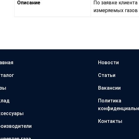
Описание
По заявке клиента
измеряемых газов д
авная
Новости
талог
Статьи
азы
Вакансии
клад
Политика
конфиденциальн
ксессуары
Контакты
оизводители
нвертер газа