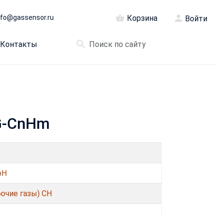
nfo@gassensor.ru
Корзина
Войти
Контакты
0G-CnHm
bH
ючие газы) CH