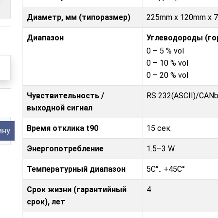
Диаметр, мм (типоразмер)
225mm x 120mm x 
Диапазон
Углеводороды (го
0 – 5 % vol
0 – 10 % vol
0 – 20 % vol
Чувствительность /
RS 232(ASCII)/CAN
выходной сигнал
Время отклика t90
15 сек.
ину
Энергопотребление
1.5–3 W
Температурный диапазон
5C°.. +45C°
Срок жизни (гарантийный
4
срок), лет