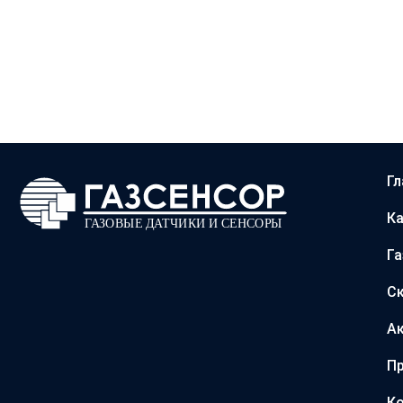
Гл
Ка
Г
С
А
Пр
Ко