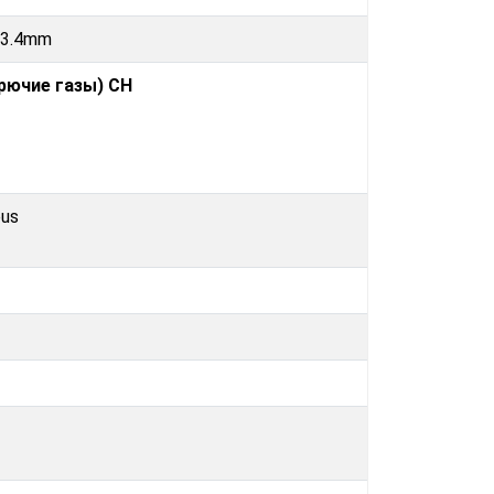
73.4mm
рючие газы) CH
bus