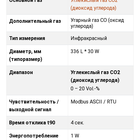
Основной газ
Углекислый газ CO2
(диоксид углерода)
Угарный газ CO (оксид
Дополнительный газ
углерода)
Тип измерения
Инфракрасный
Диаметр, мм
336 L * 30 W
(типоразмер)
Диапазон
Углекислый газ CO2
(диоксид углерода)
0 – 20 Vol.-%
Чувствительность /
Modbus ASCII / RTU
выходной сигнал
Время отклика t90
4 сек.
Энергопотребление
1 W