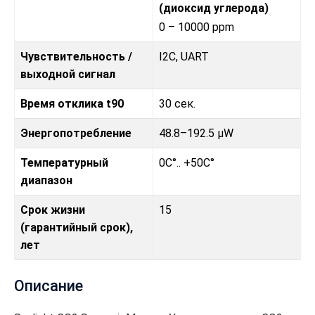
(диоксид углерода)
0 – 10000 ppm
Чувствительность /
I2C, UART
выходной сигнал
Время отклика t90
30 сек.
Энергопотребление
48.8–192.5 μW
Температурный
0C°.. +50C°
диапазон
Срок жизни
15
(гарантийный срок),
лет
Описание