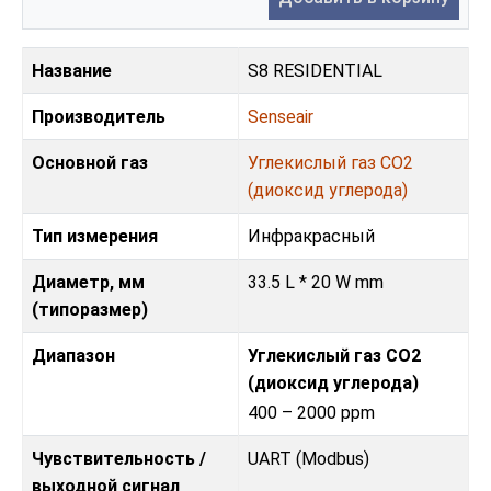
Название
S8 RESIDENTIAL
Производитель
Senseair
Основной газ
Углекислый газ CO2
(диоксид углерода)
Тип измерения
Инфракрасный
Диаметр, мм
33.5 L * 20 W mm
(типоразмер)
Диапазон
Углекислый газ CO2
(диоксид углерода)
400 – 2000 ppm
Чувствительность /
UART (Modbus)
выходной сигнал