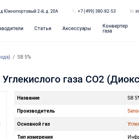
д Южнопортовый 2-й, д. 20А
+7 (499) 380-82-53
i
Конвертер
зводители
Статьи
Аксессуары
газа
рода)
S8 5%
к Углекислого газа CO2 (Диок
Название
S8 5
Производитель
Sens
Основной газ
Угле
Тип измерения
Инф