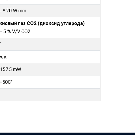
 L * 20 W mm
кислый газ CO2 (диоксид углерода)
 – 5 % V/V CO2
T
сек.
157.5 mW
 +50C°