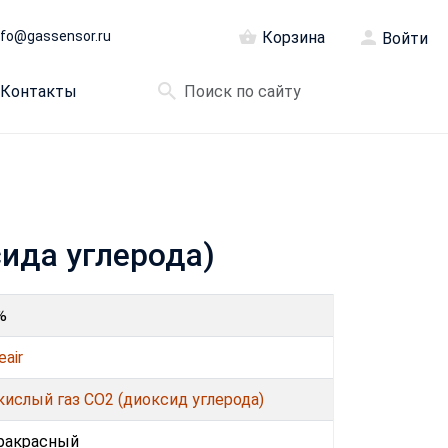
nfo@gassensor.ru
Корзина
Войти
Контакты
сида углерода)
%
eair
кислый газ CO2 (диоксид углерода)
ракрасный