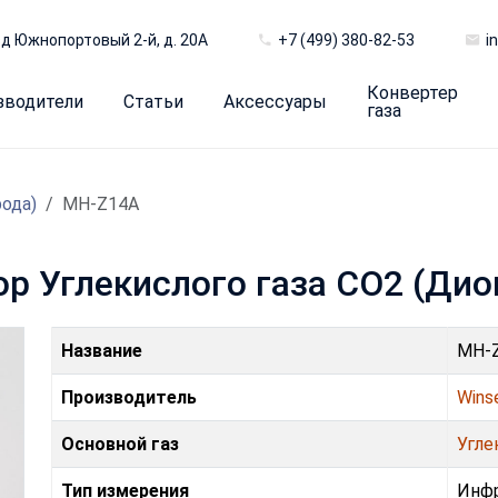
д Южнопортовый 2-й, д. 20А
+7 (499) 380-82-53
i
Конвертер
зводители
Статьи
Аксессуары
газа
рода)
MH-Z14A
р Углекислого газа CO2 (Дио
Название
MH-
Производитель
Wins
Основной газ
Угле
Тип измерения
Инф