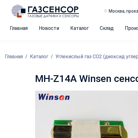
Москва, проез
Главная
Новости
Каталог
Склад
Прои
Главная
Каталог
Углекислый газ CO2 (диоксид угле
MH-Z14A Winsen сенсо