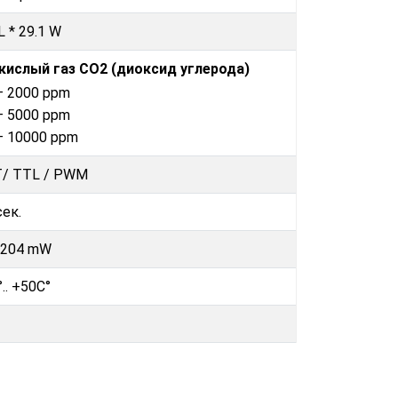
L * 29.1 W
кислый газ CO2 (диоксид углерода)
– 2000 ppm
– 5000 ppm
– 10000 ppm
/ TTL / PWM
сек.
–204 mW
.. +50C°