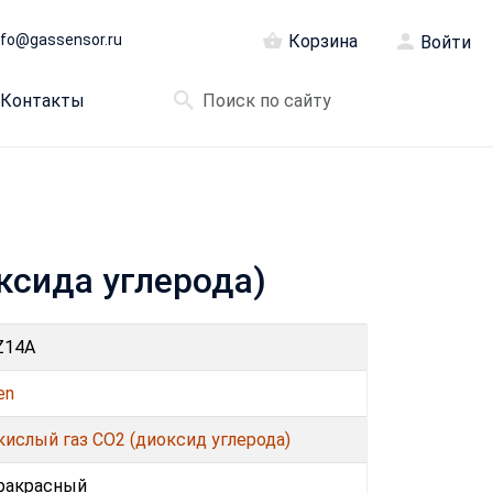
nfo@gassensor.ru
Корзина
Войти
Контакты
ксида углерода)
Z14A
en
кислый газ CO2 (диоксид углерода)
ракрасный