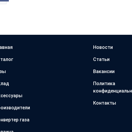
авная
Новости
талог
Статьи
азы
Вакансии
клад
Политика
конфиденциальн
ксессуары
Контакты
оизводители
нвертер газа
рзина