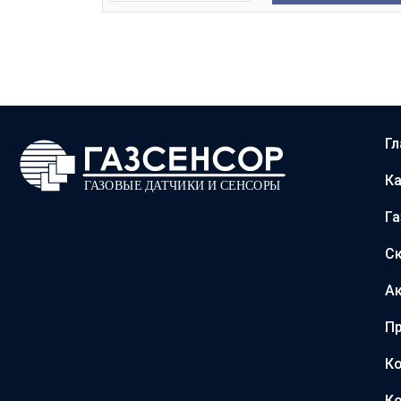
Гл
Ка
Г
С
А
Пр
Ко
Ко