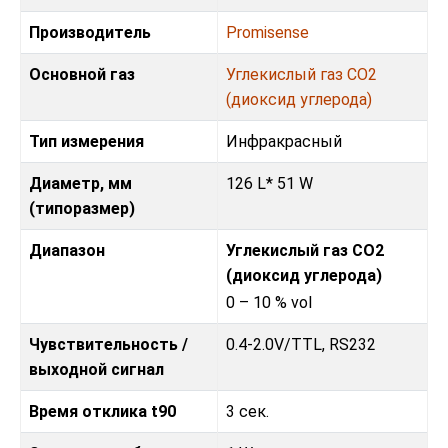
Производитель
Promisense
Основной газ
Углекислый газ CO2
(диоксид углерода)
Тип измерения
Инфракрасный
Диаметр, мм
126 L* 51 W
(типоразмер)
Диапазон
Углекислый газ CO2
(диоксид углерода)
0 – 10 % vol
Чувствительность /
0.4-2.0V
/
TTL, RS232
выходной сигнал
Время отклика t90
3 сек.