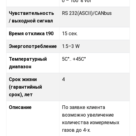
0 – 100 % vol
Чувствительность
RS 232(ASCII)/CANbus
/ выходной сигнал
Время отклика t90
15 сек.
Энергопотребление
1.5–3 W
Температурный
5C°.. +45C°
диапазон
Срок жизни
4
(гарантийный
срок), лет
Описание
По заявке клиента
возможно увеличение
количества измеряемых
газов до 4-х.