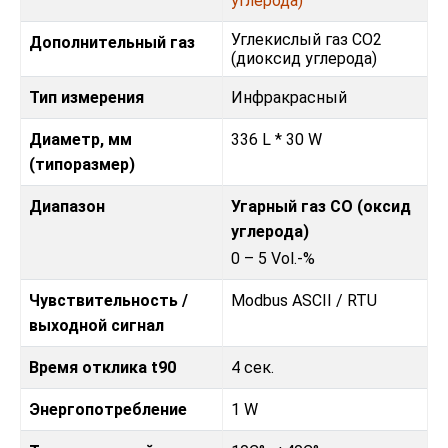
углерода)
Углекислый газ CO2
Дополнительный газ
(диоксид углерода)
Тип измерения
Инфракрасный
Диаметр, мм
336 L * 30 W
(типоразмер)
Диапазон
Угарный газ CO (оксид
углерода)
0 – 5 Vol.-%
Чувствительность /
Modbus ASCII / RTU
выходной сигнал
Время отклика t90
4 сек.
Энергопотребление
1 W