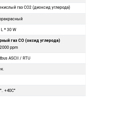
екислый газ CO2 (диоксид углерода)
фракрасный
 L * 30 W
рный газ CO (оксид углерода)
 2000 ppm
bus ASCII / RTU
ек.
°.. +40C°