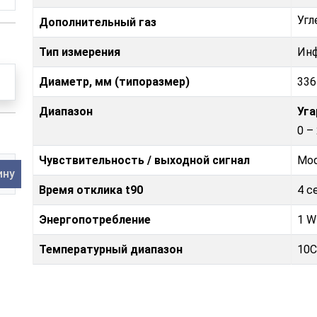
Угл
Дополнительный газ
Тип измерения
Ин
Диаметр, мм (типоразмер)
336
Диапазон
Уга
0 –
Чувствительность / выходной сигнал
Mod
ину
Время отклика t90
4 с
Энергопотребление
1 W
Температурный диапазон
10C