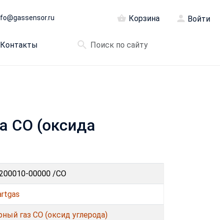
nfo@gassensor.ru
Корзина
Войти
Контакты
а CO (оксида
200010-00000 /CO
rtgas
рный газ CO (оксид углерода)