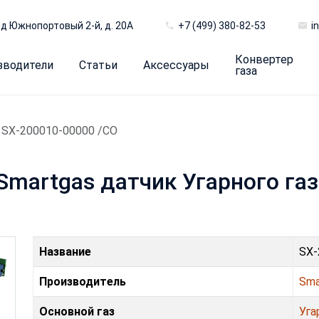
д Южнопортовый 2-й, д. 20А
+7 (499) 380-82-53
i
Конвертер
зводители
Статьи
Аксессуары
газа
SX-200010-00000 /CO
Smartgas датчик Угарного газ
Название
SX-
Производитель
Sma
Основной газ
Уга