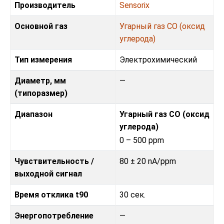
Производитель
Sensorix
Основной газ
Угарный газ CO (оксид
углерода)
Тип измерения
Электрохимический
Диаметр, мм
—
(типоразмер)
Диапазон
Угарный газ CO (оксид
углерода)
0 – 500 ppm
Чувствительность /
80 ± 20 nA/ppm
выходной сигнал
Время отклика t90
30 сек.
Энергопотребление
—