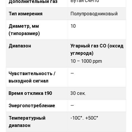
Бутан C4H10
Дополнительный газ
Тип измерения
Полупроводниковый
Диаметр, мм
10
(типоразмер)
Диапазон
Угарный газ CO (оксид
углерода)
10 – 1000 ppm
Чувствительность /
—
выходной сигнал
Время отклика t90
30 сек.
Энергопотребление
—
Температурный
-10C°.. +50C°
диапазон