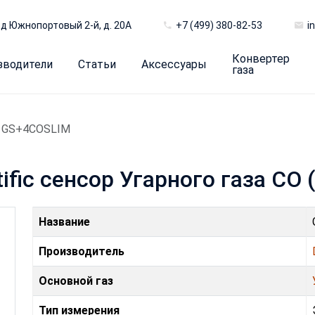
д Южнопортовый 2-й, д. 20А
+7 (499) 380-82-53
i
Конвертер
зводители
Статьи
Аксессуары
газа
GS+4COSLIM
fic сенсор Угарного газа CO 
Название
Производитель
Основной газ
Тип измерения