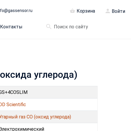
nfo@gassensor.ru
Корзина
Войти
Контакты
(оксида углерода)
GS+4COSLIM
DD Scientific
Угарный газ CO (оксид углерода)
Электрохимический