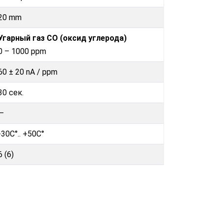
20 mm
Угарный газ CO (оксид углерода)
0 – 1000 ppm
60 ± 20 nA / ppm
30 сек.
—
-30C°.. +50C°
6 (6)