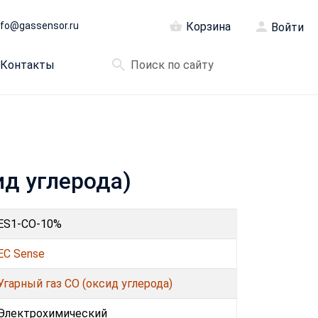
nfo@gassensor.ru
Корзина
Войти
Контакты
ид углерода)
ES1-CO-10%
EC Sense
Угарный газ CO (оксид углерода)
Электрохимический