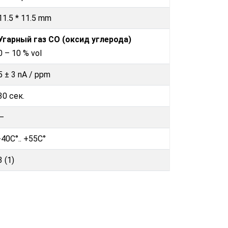
11.5 * 11.5 mm
Угарный газ CO (оксид углерода)
0 – 10 % vol
5 ± 3 nA / ppm
30 сек.
—
-40C°.. +55C°
3 (1)