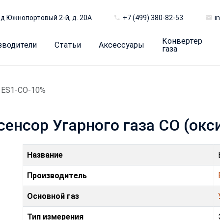
д Южнопортовый 2-й, д. 20А
+7 (499) 380-82-53
i
Конвертер
зводители
Статьи
Аксессуары
газа
ES1-CO-10%
сенсор Угарного газа CO (окс
Название
Производитель
Основной газ
Тип измерения