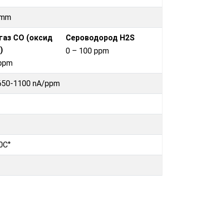
0mm
газ CO (оксид
Сероводород H2S
)
0 – 100 ppm
 ppm
 650-1100 nA/ppm
50C°