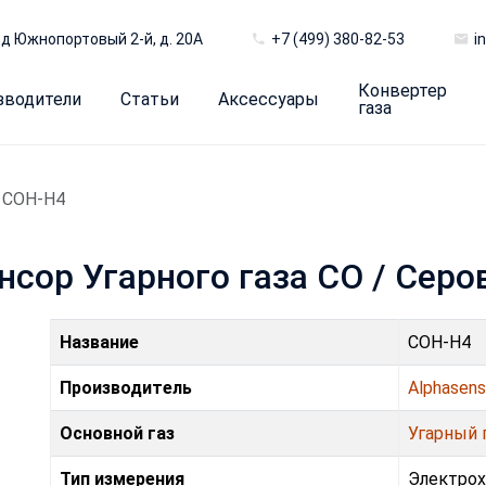
д Южнопортовый 2-й, д. 20А
+7 (499) 380-82-53
i
Конвертер
зводители
Статьи
Аксессуары
газа
COH-H4
нсор Угарного газа CO / Сер
Название
COH-H4
Производитель
Alphasen
Основной газ
Угарный г
Тип измерения
Электро