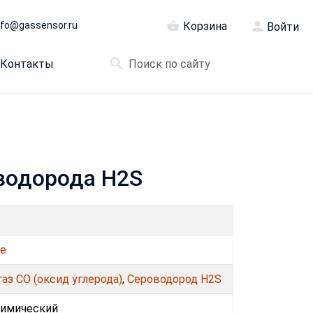
nfo@gassensor.ru
Корзина
Войти
Контакты
оводорода H2S
se
аз CO (оксид углерода)
,
Сероводород H2S
химический