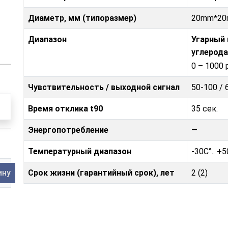
Диаметр, мм (типоразмер)
20mm*2
Диапазон
Угарный 
углерода
0 – 1000
Чувствительность / выходной сигнал
50-100 /
Время отклика t90
35 сек.
Энергопотребление
—
Температурный диапазон
-30C°.. +
ину
Срок жизни (гарантийный срок), лет
2 (2)