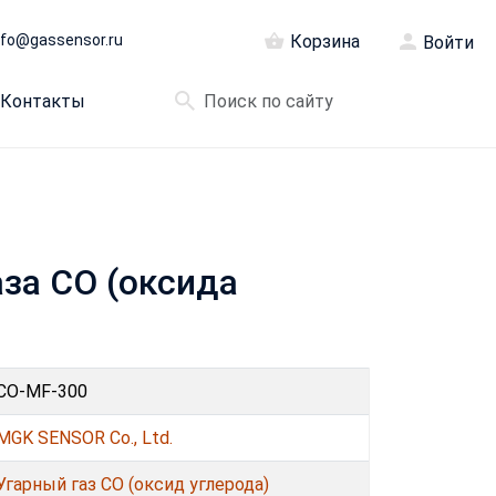
nfo@gassensor.ru
Корзина
Войти
Контакты
аза CO (оксида
CO-MF-300
MGK SENSOR Co., Ltd.
Угарный газ CO (оксид углерода)