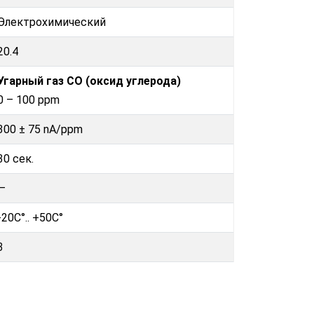
Электрохимический
20.4
Угарный газ CO (оксид углерода)
0 – 100 ppm
300 ± 75 nA/ppm
30 сек.
—
-20C°.. +50C°
3