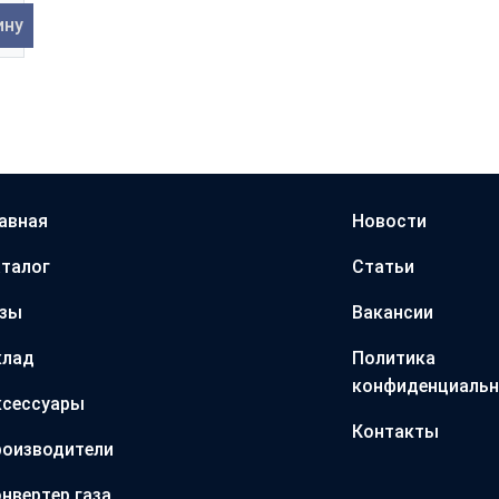
ину
авная
Новости
талог
Статьи
азы
Вакансии
клад
Политика
конфиденциальн
ксессуары
Контакты
оизводители
нвертер газа