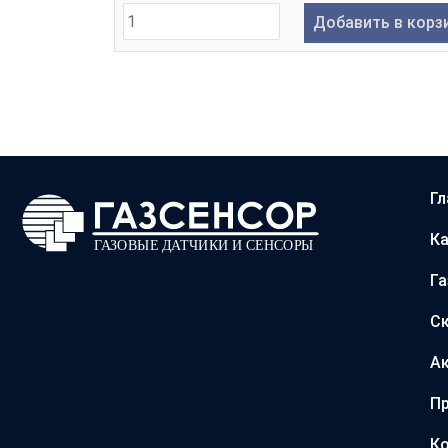
Добавить в корз
Гл
Ка
Г
С
А
Пр
Ко