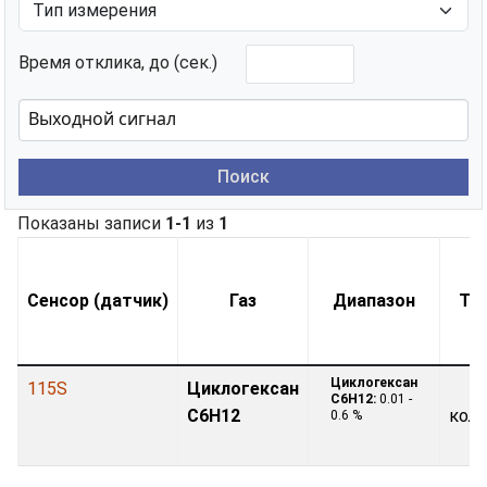
Время отклика, до (сек.)
Поиск
Показаны записи
1-1
из
1
Сенсор (датчик)
Газ
Диапазон
Ти
Циклогексан
115S
Циклогексан
C6H12:
0.01 -
C6H12
кол
0.6 %