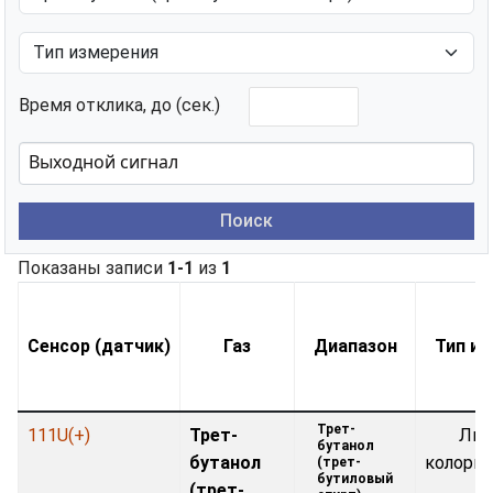
Время отклика, до (сек.)
Поиск
Показаны записи
1-1
из
1
Сенсор (датчик)
Газ
Диапазон
Тип и
Трет-
111U(+)
Трет-
Лин
бутанол
бутанол
колори
(трет-
бутиловый
(трет-