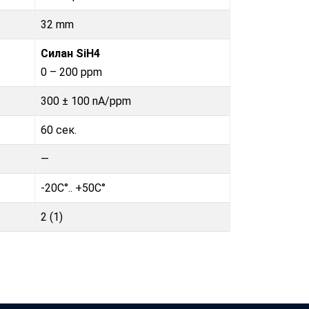
32 mm
Силан SiH4
0 – 200 ppm
300 ± 100 nA/ppm
60 сек.
—
-20C°.. +50C°
2 (1)