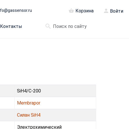
nfo@gassensor.ru
Корзина
Войти
Контакты
SiH4/C-200
Membrapor
Силан SiH4
Электрохимический