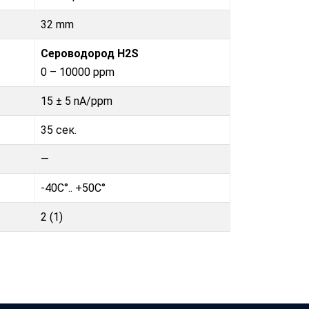
32 mm
Сероводород H2S
0 – 10000 ppm
15 ± 5 nA/ppm
35 сек.
—
-40C°.. +50C°
2 (1)