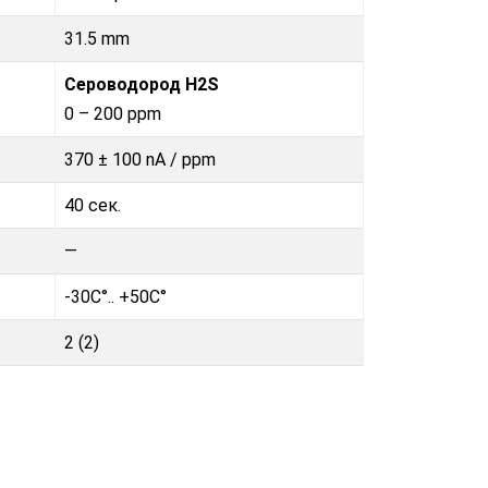
31.5 mm
Сероводород H2S
0 – 200 ppm
370 ± 100 nA / ppm
40 сек.
—
-30C°.. +50C°
2 (2)