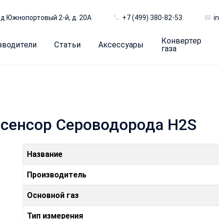
д Южнопортовый 2-й, д. 20А
+7 (499) 380-82-53
i
Конвертер
зводители
Статьи
Аксессуары
газа
c сенсор Сероводорода H2S
Название
Производитель
Основной газ
Тип измерения