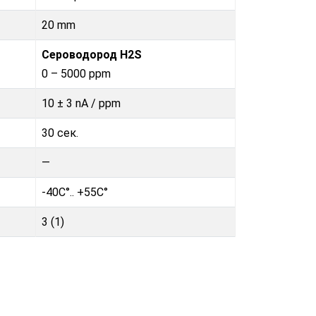
20 mm
Сероводород H2S
0 – 5000 ppm
10 ± 3 nA / ppm
30 сек.
—
-40C°.. +55C°
3 (1)