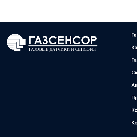
Гл
Ка
Г
С
А
Пр
Ко
Ко