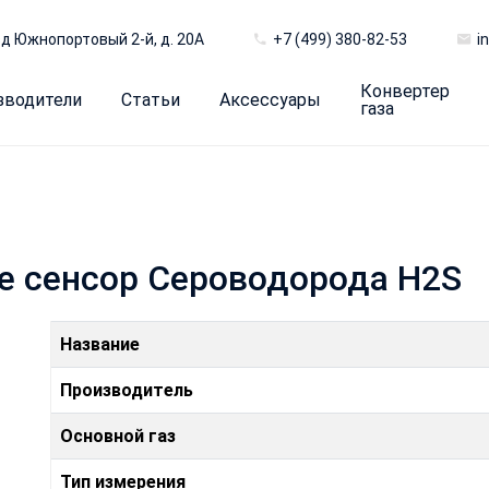
д Южнопортовый 2-й, д. 20А
+7 (499) 380-82-53
i
Конвертер
зводители
Статьи
Аксессуары
газа
se сенсор Сероводорода H2S
Название
Производитель
Основной газ
Тип измерения