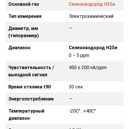
Основной газ
Селеноводород H2Se
Тип измерения
Электрохимический
Диаметр, мм
—
(типоразмер)
Диапазон
Селеноводород H2Se
0 – 5 ppm
Чувствительность /
450 ± 200 nA/ppm
выходной сигнал
Время отклика t90
30 сек.
Энергопотребление
—
Температурный
-20C°.. +40C°
диапазон