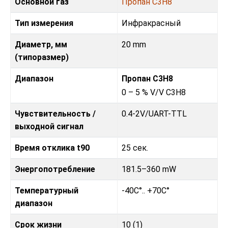
Основной газ
Пропан C3H8
Тип измерения
Инфракрасный
Диаметр, мм
20 mm
(типоразмер)
Диапазон
Пропан C3H8
0 – 5 % V/V C3H8
Чувствительность /
0.4-2V
/
UART-TTL
выходной сигнал
Время отклика t90
25 сек.
Энергопотребление
181.5–360 mW
Температурный
-40C°.. +70C°
диапазон
Срок жизни
10 (1)