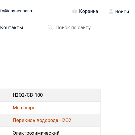
nfo@gassensor.ru
Корзина
Войти
Контакты
H2O2/CB-100
Membrapor
Перекись водорода H2O2
Электрохимический