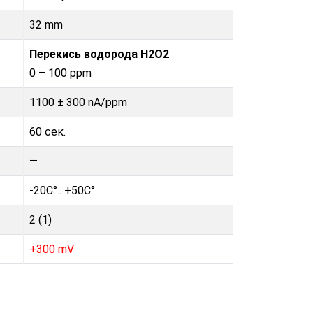
32 mm
Перекись водорода H2O2
0 – 100 ppm
1100 ± 300 nA/ppm
60 сек.
—
-20C°.. +50C°
2 (1)
+300 mV