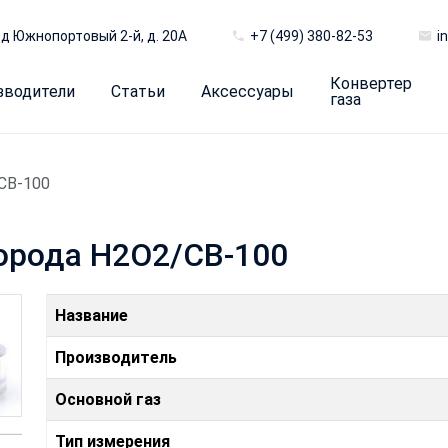
д Южнопортовый 2-й, д. 20А
+7 (499) 380-82-53
i
Конвертер
зводители
Статьи
Аксессуары
газа
CB-100
орода H2O2/CB-100
Название
Производитель
Основной газ
Тип измерения