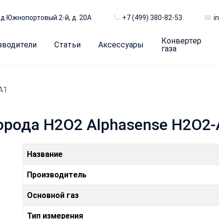
д Южнопортовый 2-й, д. 20А
+7 (499) 380-82-53
i
Конвертер
зводители
Статьи
Аксессуары
газа
A1
орода H2O2 Alphasense H2O2-
Название
Производитель
Основной газ
Тип измерения