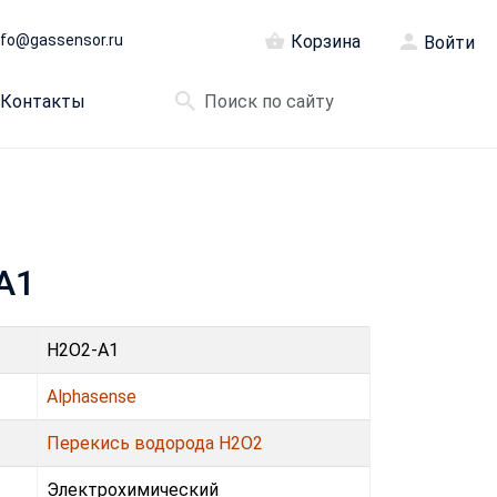
nfo@gassensor.ru
Корзина
Войти
Контакты
A1
H2O2-A1
Alphasense
Перекись водорода H2O2
Электрохимический