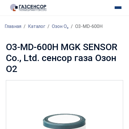
Главная
Каталог
Озон O₃
O3-MD-600H
O3-MD-600H MGK SENSOR
Co., Ltd. сенсор газа Озон
O2