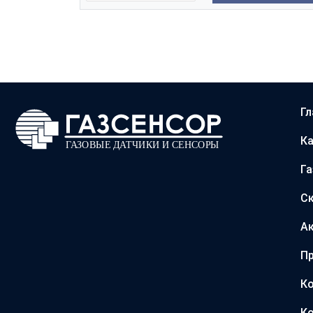
Гл
Ка
Г
С
А
Пр
Ко
Ко