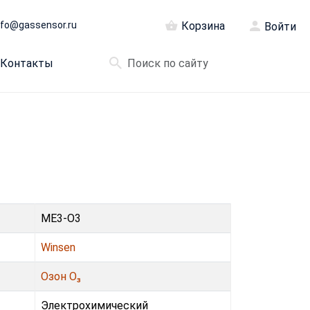
nfo@gassensor.ru
Корзина
Войти
Контакты
ME3-O3
Winsen
Озон O₃
Электрохимический