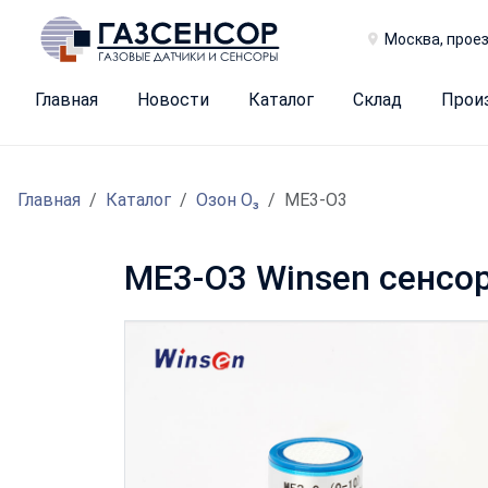
Москва, проез
Главная
Новости
Каталог
Склад
Прои
Главная
Каталог
Озон O₃
ME3-O3
ME3-O3 Winsen сенсор