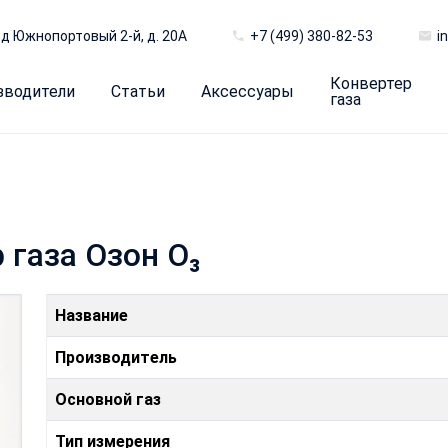
д Южнопортовый 2-й, д. 20А
+7 (499) 380-82-53
i
Конвертер
зводители
Статьи
Аксессуары
газа
 газа Озон O₃
Название
Производитель
Основной газ
Тип измерения