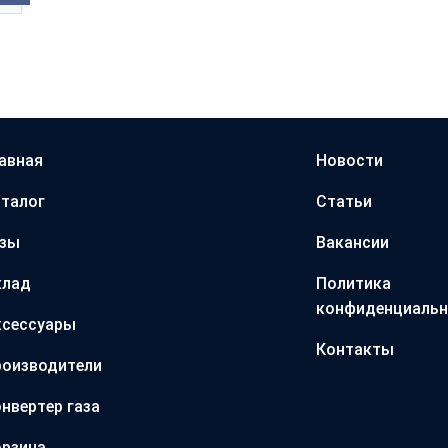
авная
Новости
талог
Статьи
азы
Вакансии
клад
Политика
конфиденциальн
ксессуары
Контакты
оизводители
нвертер газа
рзина