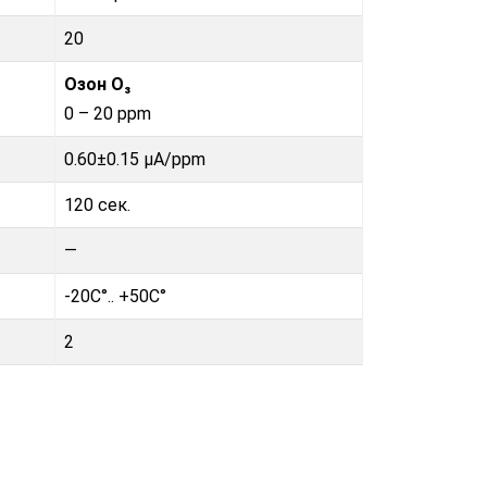
20
Озон O₃
0 – 20 ppm
0.60±0.15 µA/ppm
120 сек.
—
-20C°.. +50C°
2