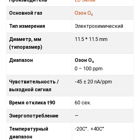
Основной газ
Озон O₃
Тип измерения
Электрохимический
Диаметр, мм
11.5 * 11.5 mm
(типоразмер)
Диапазон
Озон O₃
0 – 100 ppm
Чувствительность /
-45 ± 20 nA/ppm
выходной сигнал
Время отклика t90
60 сек.
Энергопотребление
—
Температурный
-20C°.. +40C°
диапазон