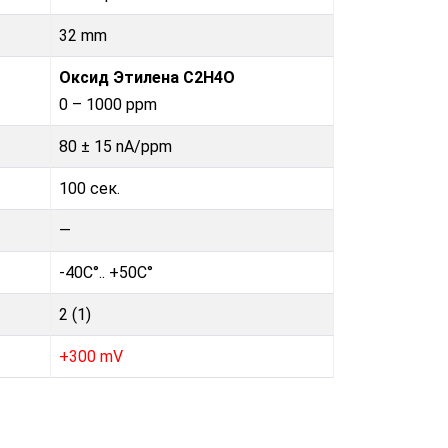
32 mm
Оксид Этилена С2H4O
0 – 1000 ppm
80 ± 15 nA/ppm
100 сек.
—
-40C°.. +50C°
2 (1)
+300 mV