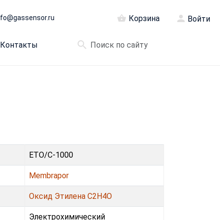
nfo@gassensor.ru
Корзина
Войти
Контакты
ETO/C-1000
Membrapor
Оксид Этилена С2H4O
Электрохимический