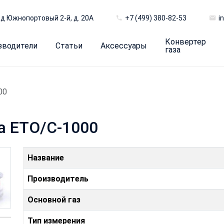
д Южнопортовый 2-й, д. 20А
+7 (499) 380-82-53
i
Конвертер
зводители
Статьи
Аксессуары
газа
00
а ETO/C-1000
Название
Производитель
Основной газ
Тип измерения