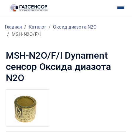
Главная
Каталог
Оксид диазота N2O
MSH-N2O/F/I
MSH-N2O/F/I Dynament
сенсор Оксида диазота
N2O