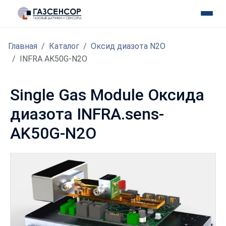
Главная
Каталог
Оксид диазота N2O
INFRA AK50G-N2O
Single Gas Module Оксида
диазота INFRA.sens-
AK50G-N2O