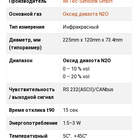
Производитель
Wi.Tec-Sensorik GmbH
Основной газ
Оксид диазота N2O
Тип измерения
Инфракрасный
Диаметр, мм
225mm x 120mm x 73.4mm
(типоразмер)
Диапазон
Оксид диазота N2O
0 – 10 % vol
0 – 20 % vol
Чувствительность
RS 232(ASCII)/CANbus
/ выходной сигнал
Время отклика t90
15 сек.
Энергопотребление
1.5–3 W
Температурный
5C°.. +45C°