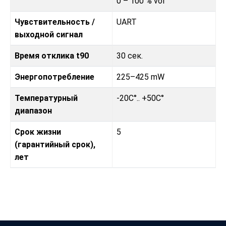
0 – 100 % vol
Чувствительность /
UART
выходной сигнал
Время отклика t90
30 сек.
Энергопотребление
225–425 mW
Температурный
-20C°.. +50C°
диапазон
Срок жизни
5
(гарантийный срок),
лет