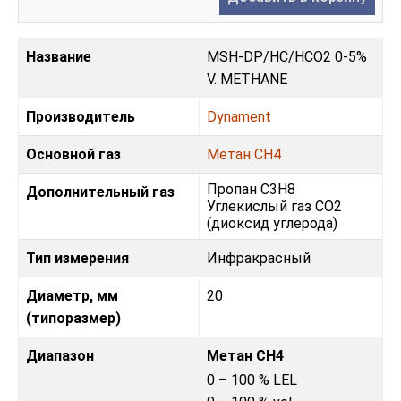
Название
MSH-DP/HC/HCO2 0-5%
V. METHANE
Производитель
Dynament
Основной газ
Метан CH4
Пропан C3H8
Дополнительный газ
Углекислый газ CO2
(диоксид углерода)
Тип измерения
Инфракрасный
Диаметр, мм
20
(типоразмер)
Диапазон
Метан CH4
0 – 100 % LEL