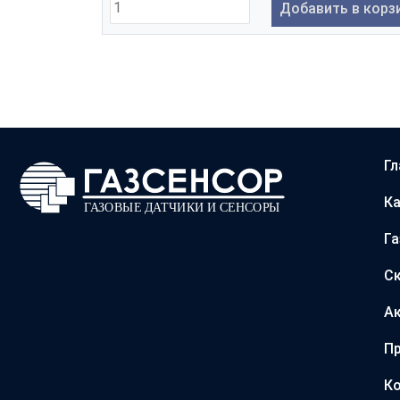
Добавить в корз
Гл
Ка
Г
С
А
Пр
Ко