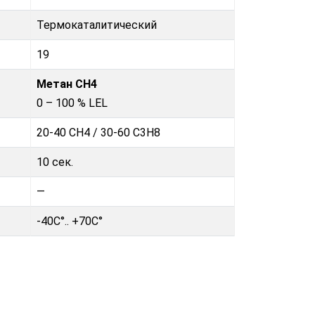
Термокаталитический
19
Метан CH4
0 – 100 % LEL
20-40 CH4 / 30-60 C3H8
10 сек.
—
-40C°.. +70C°