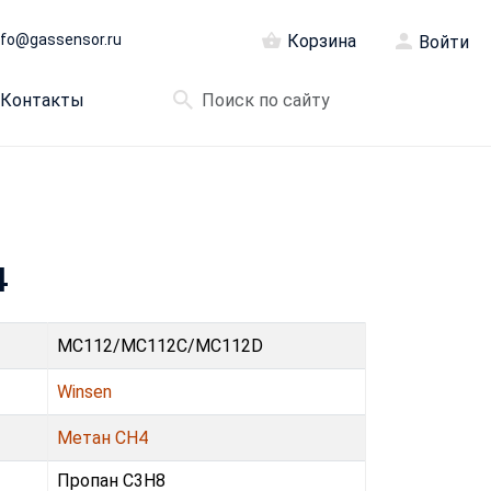
nfo@gassensor.ru
Корзина
Войти
Контакты
4
MC112/MC112C/MC112D
Winsen
Метан CH4
Пропан C3H8