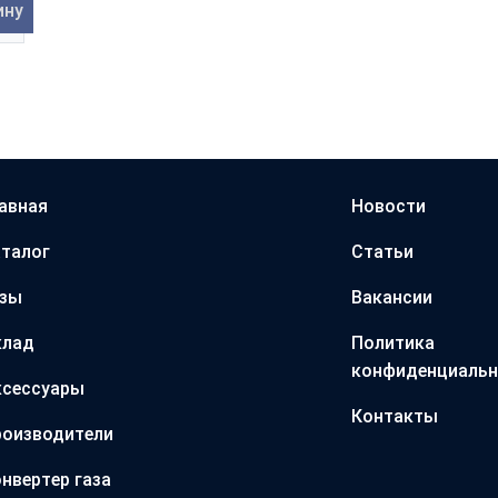
ину
авная
Новости
талог
Статьи
азы
Вакансии
клад
Политика
конфиденциальн
ксессуары
Контакты
оизводители
нвертер газа