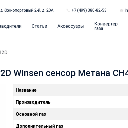
д Южнопортовый 2-й, д. 20А
+7 (499) 380-82-53
i
Конвертер
зводители
Статьи
Аксессуары
газа
12D
D Winsen сенсор Метана CH
Название
Производитель
Основной газ
Дополнительный газ