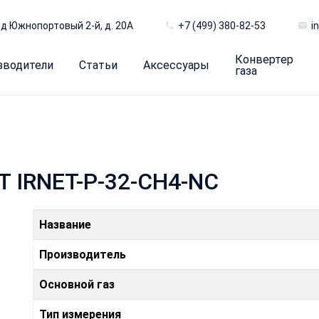
д Южнопортовый 2-й, д. 20А
+7 (499) 380-82-53
i
Конвертер
зводители
Статьи
Аксессуары
газа
T IRNET-P-32-CH4-NC
Название
Производитель
Основной газ
Тип измерения