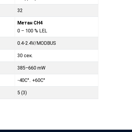
32
Метан CH4
0 – 100 % LEL
0.4-2.4V
/
MODBUS
30 сек.
385–660 mW
-40C°.. +60C°
5 (3)