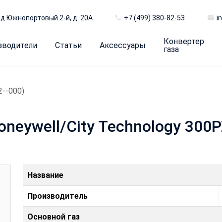
д Южнопортовый 2-й, д. 20А
+7 (499) 380-82-53
i
Конвертер
зводители
Статьи
Аксессуары
газа
2--000)
neywell/City Technology 300P
Название
Производитель
Основной газ