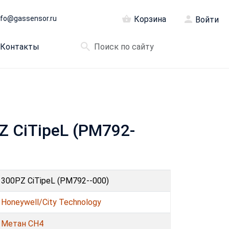
nfo@gassensor.ru
Корзина
Войти
Контакты
Z CiTipeL (PM792-
300PZ CiTipeL (PM792--000)
Honeywell/City Technology
Метан CH4