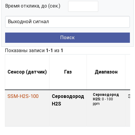
Время отклика, до (сек.)
Поиск
Показаны записи
1-1
из
1
Сенсор (датчик)
Газ
Диапазон
Сероводород
SSM-H2S-100
Сероводород
Эл
H2S:
0 - 100
H2S
ppm