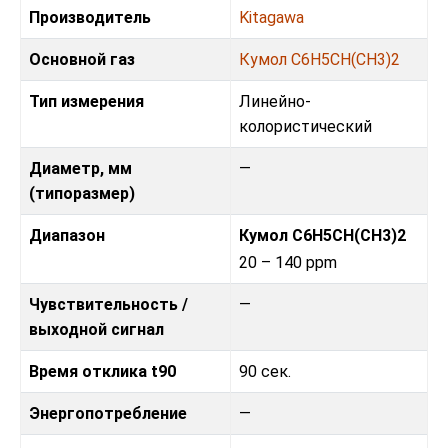
Производитель
Kitagawa
Основной газ
Кумол C6H5CH(CH3)2
Тип измерения
Линейно-
колористический
Диаметр, мм
—
(типоразмер)
Диапазон
Кумол C6H5CH(CH3)2
20 – 140 ppm
Чувствительность /
—
выходной сигнал
Время отклика t90
90 сек.
Энергопотребление
—