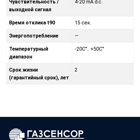
Чувствительность /
4-20 mA d.c.
выходной сигнал
Время отклика t90
15 сек.
Энергопотребление
—
Температурный
-20C°.. +50C°
диапазон
Срок жизни
2
(гарантийный срок), лет