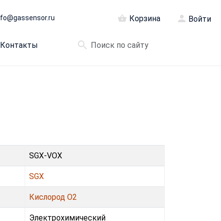
nfo@gassensor.ru
Корзина
Войти
Контакты
SGX-VOX
SGX
Кислород O2
Электрохимический