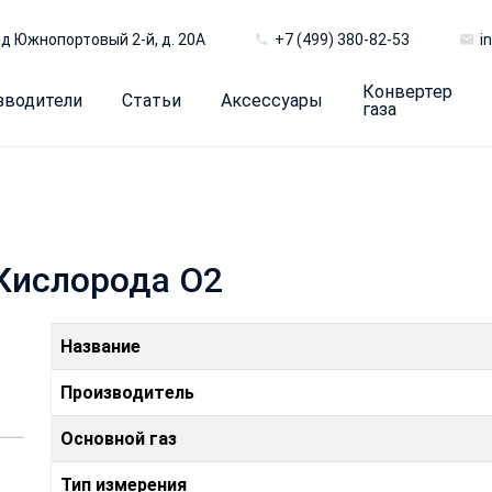
д Южнопортовый 2-й, д. 20А
+7 (499) 380-82-53
i
Конвертер
зводители
Статьи
Аксессуары
газа
 Кислорода O2
Название
Производитель
Основной газ
Тип измерения