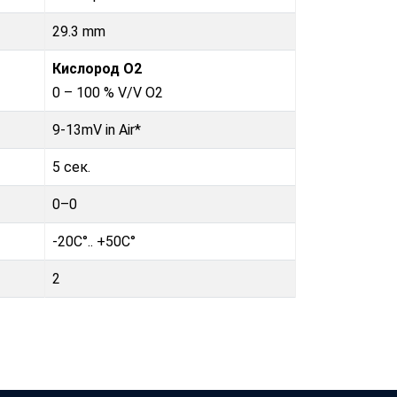
29.3 mm
Кислород O2
0 – 100 % V/V O2
9-13mV in Air*
5 сек.
0–0
-20C°.. +50C°
2