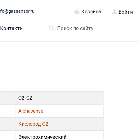
nfo@gassensor.ru
Корзина
Войти
Контакты
O2-G2
Alphasense
Кислород O2
Электрохимический