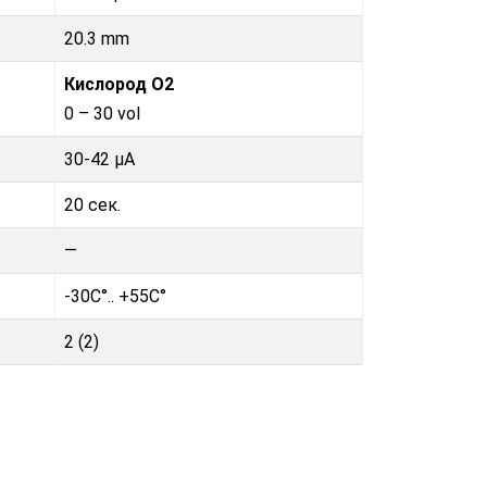
20.3 mm
Кислород O2
0 – 30 vol
30-42 µA
20 сек.
—
-30C°.. +55C°
2 (2)