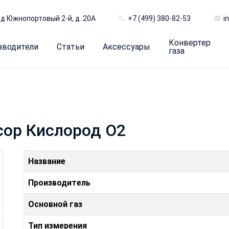
д Южнопортовый 2-й, д. 20А
+7 (499) 380-82-53
i
Конвертер
зводители
Статьи
Аксессуары
газа
сор Кислород O2
Название
Производитель
Основной газ
Тип измерения