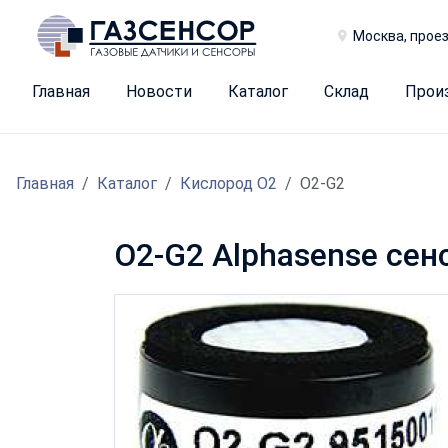
Москва, проез
Главная
Новости
Каталог
Склад
Прои
Главная
Каталог
Кислород O2
O2-G2
O2-G2 Alphasense сен