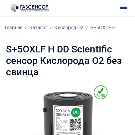
Главная
Каталог
Кислород O2
S+5OXLF H
S+5OXLF H DD Scientific
сенсор Кислорода O2 без
свинца