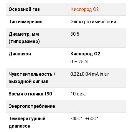
Основной газ
Кислород O2
Тип измерения
Электрохимический
Диаметр, мм
30.5
(типоразмер)
Диапазон
Кислород O2
0 – 25 %
Чувствительность /
0.22±0.04 mA in air
выходной сигнал
Время отклика t90
10 сек.
Энергопотребление
—
Температурный
-40C°.. +60C°
диапазон