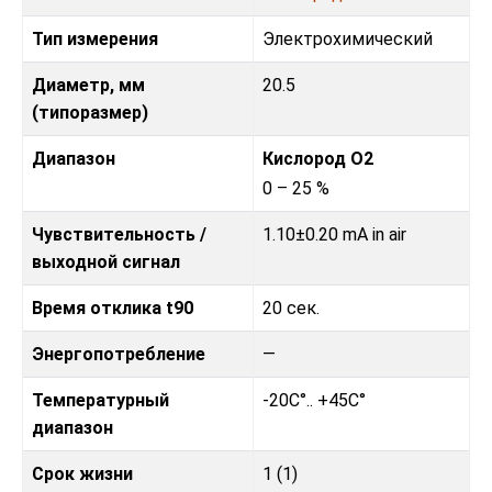
Тип измерения
Электрохимический
Диаметр, мм
20.5
(типоразмер)
Диапазон
Кислород O2
0 – 25 %
Чувствительность /
1.10±0.20 mA in air
выходной сигнал
Время отклика t90
20 сек.
Энергопотребление
—
Температурный
-20C°.. +45C°
диапазон
Срок жизни
1 (1)