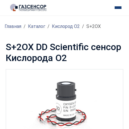
Главная
Каталог
Кислород O2
S+2OX
S+2OX DD Scientific сенсор
Кислорода O2