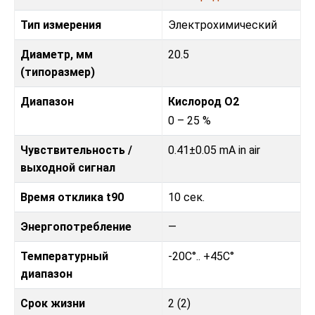
Тип измерения
Электрохимический
Диаметр, мм
20.5
(типоразмер)
Диапазон
Кислород O2
0 – 25 %
Чувствительность /
0.41±0.05 mA in air
выходной сигнал
Время отклика t90
10 сек.
Энергопотребление
—
Температурный
-20C°.. +45C°
диапазон
Срок жизни
2 (2)