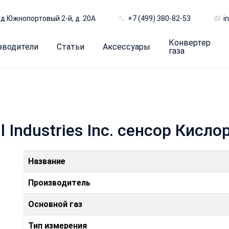
д Южнопортовый 2-й, д. 20А
+7 (499) 380-82-53
i
Конвертер
зводители
Статьи
Аксессуары
газа
l Industries Inc. сенсор Кисл
Название
Производитель
Основной газ
Тип измерения