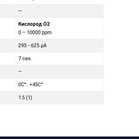
—
Кислород O2
0 – 10000 ppm
295 - 625 µA
7 сек.
—
0C°.. +45C°
1.5 (1)