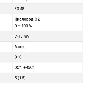
30.48
Кислород O2
0 – 100 %
7-13 mV
6 сек.
0–0
0C°.. +45C°
5 (1.5)