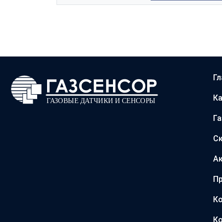
Гл
Ка
Г
С
А
Пр
Ко
Ко