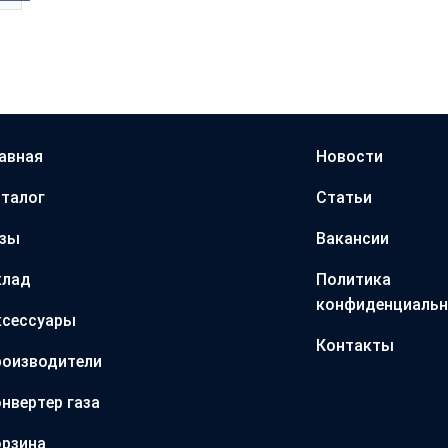
авная
Новости
талог
Статьи
азы
Вакансии
клад
Политика
конфиденциальн
ксессуары
Контакты
оизводители
нвертер газа
рзина