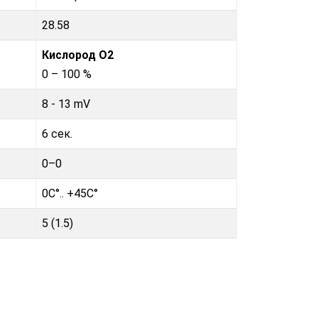
28.58
Кислород O2
0 – 100 %
8 - 13 mV
6 сек.
0–0
0C°.. +45C°
5 (1.5)