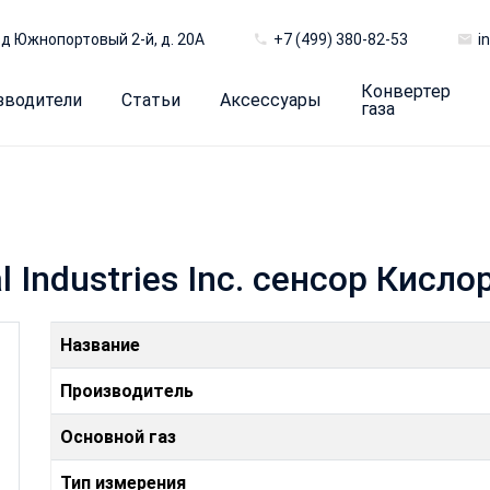
д Южнопортовый 2-й, д. 20А
+7 (499) 380-82-53
i
Конвертер
зводители
Статьи
Аксессуары
газа
l Industries Inc. сенсор Кисл
Название
Производитель
Основной газ
Тип измерения