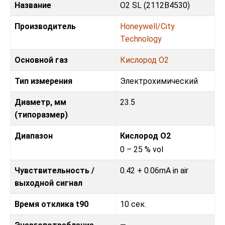
Название
O2 SL (2112B4530)
Производитель
Honeywell/City
Technology
Основной газ
Кислород O2
Тип измерения
Электрохимический
Диаметр, мм
23.5
(типоразмер)
Диапазон
Кислород O2
0 – 25 % vol
Чувствительность /
0.42 + 0.06mA in air
выходной сигнал
Время отклика t90
10 сек.