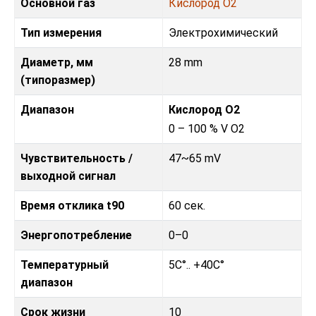
Основной газ
Кислород O2
Тип измерения
Электрохимический
Диаметр, мм
28 mm
(типоразмер)
Диапазон
Кислород O2
0 – 100 % V O2
Чувствительность /
47~65 mV
выходной сигнал
Время отклика t90
60 сек.
Энергопотребление
0–0
Температурный
5C°.. +40C°
диапазон
Срок жизни
10